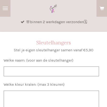
Ga
direct
naar
🌸binnen 2 werkdagen verzonden🗓️
de
hoofdinhoud
Sleutelhangers
Stel je eigen sleutelhanger samen vanaf €5,90
Welke naam: (voor aan de sleutelhanger)
Welke kleur kralen: (max 3 kleuren)