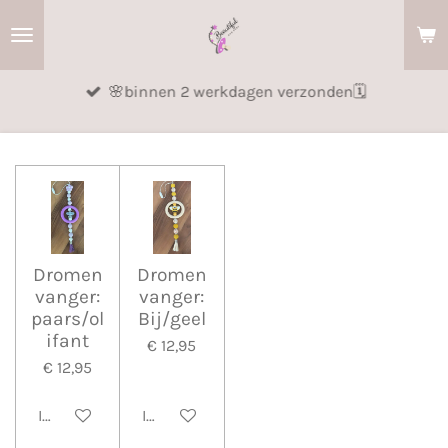
Ga
direct
naar
🌸binnen 2 werkdagen verzonden🗓️
de
hoofdinhoud
Dromen
Dromen
vanger:
vanger:
paars/ol
Bij/geel
ifant
€ 12,95
€ 12,95
In winkelwagen
In winkelwagen