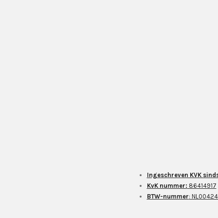
Ingeschreven KVK sinds
KvK nummer:
86414917
BTW-nummer
: NL0042