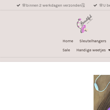
🌸binnen 2 werkdagen verzonden🗓️
🌸U be
Ga
direct
naar
de
hoofdinhoud
Home
Sleutelhangers
Sale
Handige weetjes