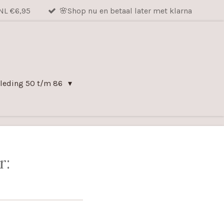
NL €6,95
🌸Shop nu en betaal later met klarna
leding 50 t/m 86
r: