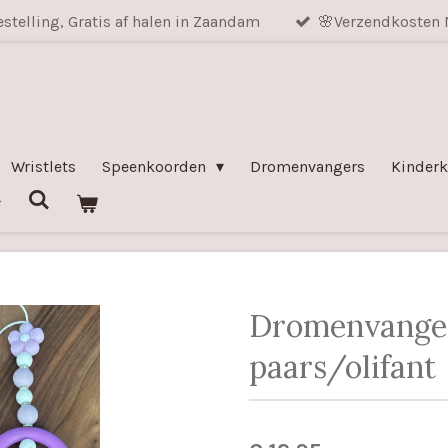
stelling, Gratis af halen in Zaandam
🌸Verzendkosten 
Wristlets
Speenkoorden
Dromenvangers
Kinderk
Dromenvange
paars/olifant