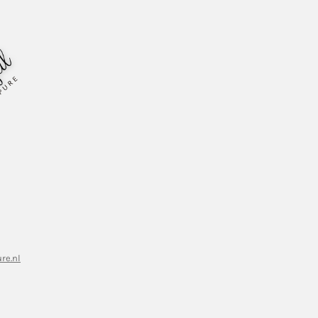
re.nl