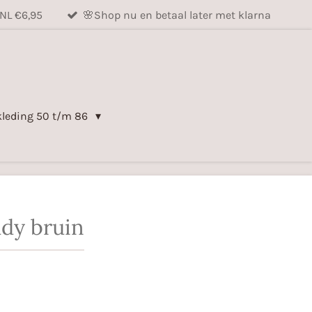
NL €6,95
🌸Shop nu en betaal later met klarna
kleding 50 t/m 86
dy bruin