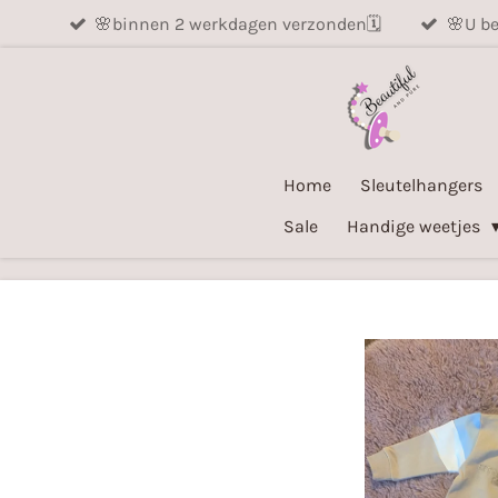
🌸binnen 2 werkdagen verzonden🗓️
🌸U be
Ga
direct
naar
de
hoofdinhoud
Home
Sleutelhangers
Sale
Handige weetjes