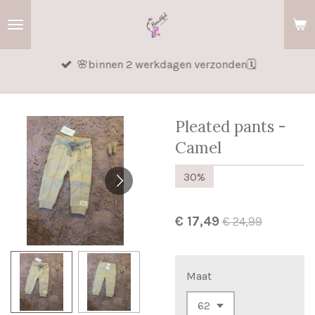
Ga
direct
naar
🌸binnen 2 werkdagen verzonden🗓️
de
hoofdinhoud
Pleated pants -
Camel
30%
€ 17,49
€ 24,99
Maat