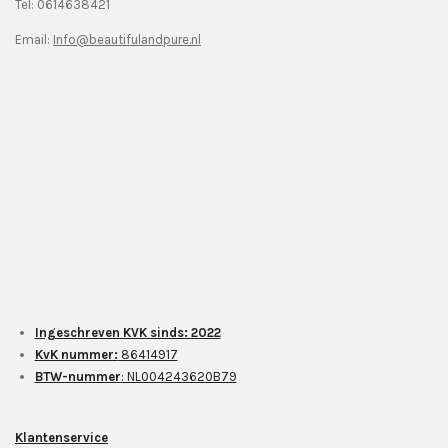
Tel: 0614638421
Email:
Info@beautifulandpure.nl
Ingeschreven KVK sinds: 2022
KvK nummer:
86414917
BTW-nummer
: NL004243620B79
Klantenservice