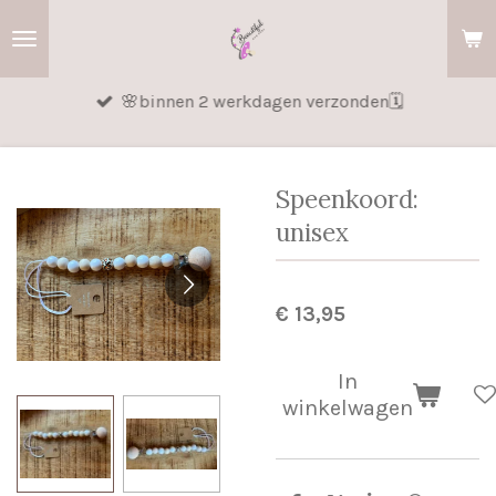
Ga
direct
naar
🌸binnen 2 werkdagen verzonden🗓️
de
hoofdinhoud
Speenkoord:
unisex
€ 13,95
In
winkelwagen