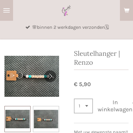
Ga
direct
naar
🌸binnen 2 werkdagen verzonden🗓️
de
hoofdinhoud
Sleutelhanger |
Renzo
€ 5,90
In
winkelwagen
Met uw gewenste naam!!