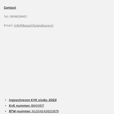
Contact
Tel: 0614638421
Email:
Info@beautifulandpure.nl
Ingeschreven KVK sinds: 2022
KvK nummer:
86414917
BTW-nummer
: NL004243620B79