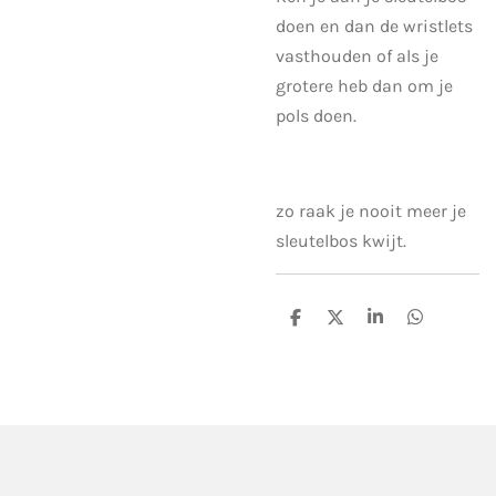
doen en dan de wristlets
vasthouden of als je
grotere heb dan om je
pols doen.
zo raak je nooit meer je
sleutelbos kwijt.
D
D
S
D
e
e
h
e
l
e
a
l
e
l
r
e
n
e
n