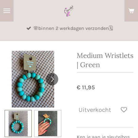
Ga
direct
naar
🌸binnen 2 werkdagen verzonden🗓️
de
hoofdinhoud
Medium Wristlets
| Green
€ 11,95
Uitverkocht
Ken je aan je sleutelbos