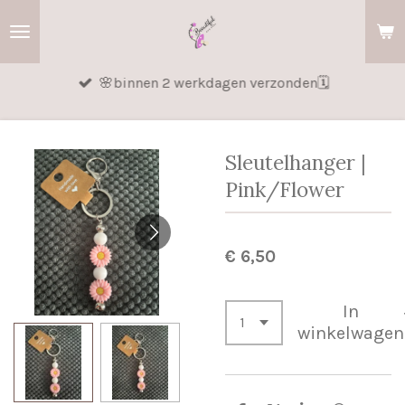
Ga
direct
naar
🌸binnen 2 werkdagen verzonden🗓️
de
hoofdinhoud
Sleutelhanger |
Pink/Flower
€ 6,50
In
winkelwagen