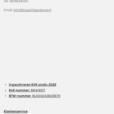
Tel: 0614638421
Email:
Info@beautifulandpure.nl
Ingeschreven KVK sinds: 2022
KvK nummer:
86414917
BTW-nummer
: NL004243620B79
Klantenservice