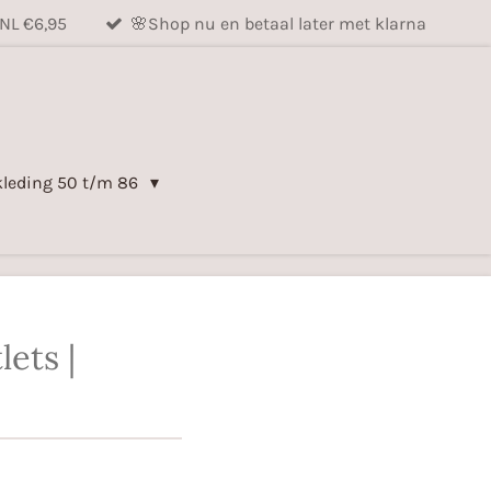
NL €6,95
🌸Shop nu en betaal later met klarna
kleding 50 t/m 86
ets |