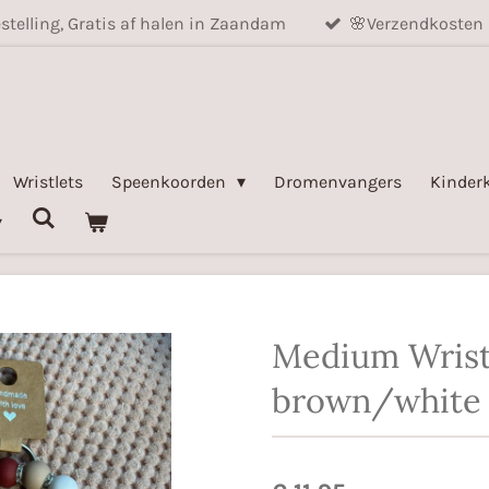
stelling, Gratis af halen in Zaandam
🌸Verzendkosten 
Wristlets
Speenkoorden
Dromenvangers
Kinder
Medium Wristl
brown/white