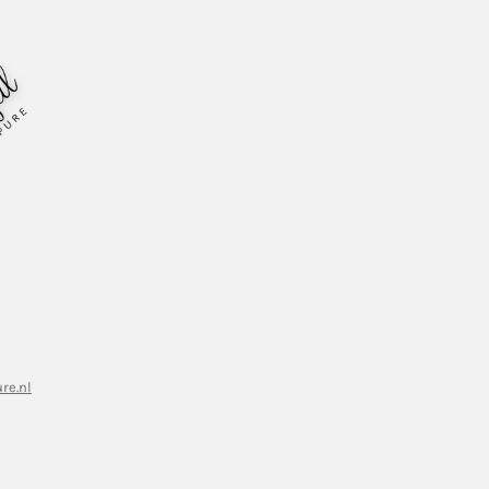
re.nl