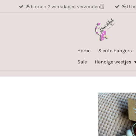
🌸binnen 2 werkdagen verzonden🗓️
🌸U be
Ga
direct
naar
de
hoofdinhoud
Home
Sleutelhangers
Sale
Handige weetjes