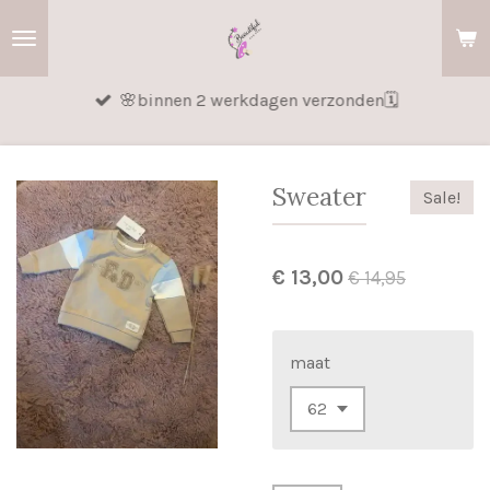
Ga
direct
naar
🌸binnen 2 werkdagen verzonden🗓️
de
hoofdinhoud
Sweater
Sale!
€ 13,00
€ 14,95
maat